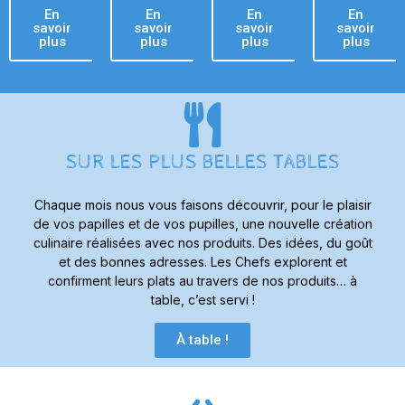
En
En
En
En
savoir
savoir
savoir
savoir
plus
plus
plus
plus
SUR LES PLUS BELLES TABLES
Chaque mois nous vous faisons découvrir, pour le plaisir
de vos papilles et de vos pupilles, une nouvelle création
culinaire réalisées avec nos produits. Des idées, du goût
et des bonnes adresses. Les Chefs explorent et
confirment leurs plats au travers de nos produits… à
table, c’est servi !
À table !