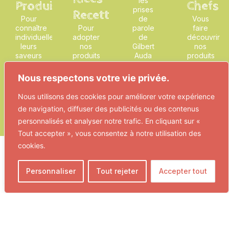
les
Produit
Chefs
prises
Recette
Pour
de
Vous
connaître
Pour
parole
faire
individuellement
adopter
de
découvrir
leurs
nos
Gilbert
nos
saveurs
produits
Auda
produits
et
dans
sur
sur les
bienfaits,
votre
l'histoire
plus
Nous respectons votre vie privée.
et
cuisine
de
belles
comment
de tous
l'entreprise
tables
Nous utilisons des cookies pour améliorer votre expérience
les
les
et de la
de
de navigation, diffuser des publicités ou des contenus
utiliser
jours
vallée
France
personnalisés et analyser notre trafic. En cliquant sur «
Tout accepter », vous consentez à notre utilisation des
cookies.
Personnaliser
Tout rejeter
Accepter tout
mariusauda