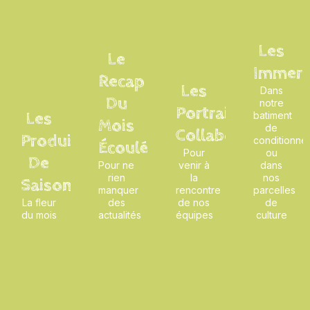
Les
Le
Immers
Recap
Les
Dans
Du
notre
Portraits
Les
batiment
Mois
de
Collaborateurs
Produits
conditionne
Écoulé
Pour
ou
De
Pour ne
venir à
dans
rien
la
nos
Saison
manquer
rencontre
parcelles
La fleur
des
de nos
de
du mois
actualités
équipes
culture